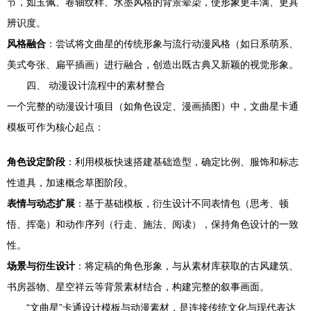
节，如玉佩、卷轴纹样、水墨风格的背景晕染，使形象更丰满、更具
辨识度。
风格融合
：尝试将文曲星的传统形象与流行动漫风格（如日系萌系、
美式夸张、扁平插画）进行融合，创造出既古典又新颖的视觉形象。
四、 动漫设计流程中的素材整合
一个完整的动漫设计项目（如角色设定、漫画插图）中，文曲星卡通
模板可作为核心起点：
角色设定阶段
：利用模板快速搭建基础造型，确定比例、服饰和标志
性道具，加速概念草图阶段。
表情与动态扩展
：基于基础模板，衍生设计不同表情包（思考、顿
悟、挥毫）和动作序列（行走、施法、阅读），保持角色设计的一致
性。
场景与衍生设计
：将定稿的角色形象，与从素材库获取的古风建筑、
书房器物、星空祥云等背景素材结合，构建完整的叙事画面。
“文曲星”卡通设计模板与动漫素材，是连接传统文化与现代表达