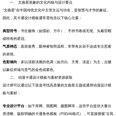
一、 文曲星形象的文化内核与设计要点
“文曲星”在中国传统文化中主管文运与功名，是智慧与才华的象征。
因此，其卡通设计模板通常需包含以下核心元素：
典型符号
：书生服饰（如儒衫、方巾）、手持书卷或毛笔、头戴官帽
或特有的星冠。
气质神态
：面容俊秀，眼神睿智而温和，常带有从容不迫或专注思索
的表情。
色彩倾向
：多以清新淡雅的色调（如月白、天青、淡蓝）为主，点缀
以象征祥瑞与贵气的金色或紫色。
二、 动漫卡通设计模板与素材资源获取
设计师可以通过以下渠道寻找高质量的文曲星主题或通用动漫设计模
板与素材：
专业设计平台
：如千库网、我图网、摄图网等，这些平台提供大量分
类清晰、版权明确的卡通角色模板（PSD/AI格式），可直接搜索“古风